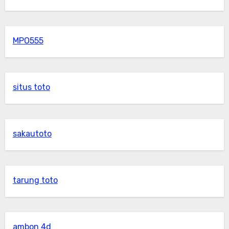
MPO555
situs toto
sakautoto
tarung toto
ambon 4d