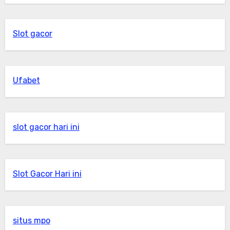
Slot gacor
Ufabet
slot gacor hari ini
Slot Gacor Hari ini
situs mpo