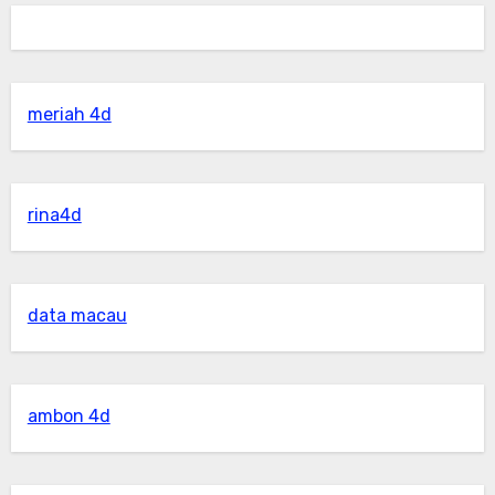
meriah 4d
rina4d
data macau
ambon 4d