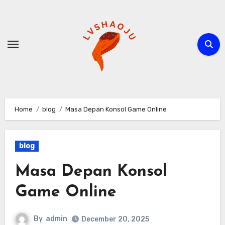
Skip
to
content
Home
blog
Masa Depan Konsol Game Online
blog
Masa Depan Konsol
Game Online
By
admin
December 20, 2025