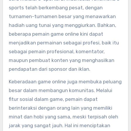
sports telah berkembang pesat, dengan
turnamen-turnamen besar yang menawarkan
hadiah uang tunai yang menggiurkan. Bahkan,
beberapa pemain game online kini dapat
menjadikan permainan sebagai profesi, baik itu
sebagai pemain profesional, komentator,
maupun pembuat konten yang menghasilkan
pendapatan dari sponsor dan iklan.
Keberadaan game online juga membuka peluang
besar dalam membangun komunitas. Melalui
fitur sosial dalam game, pemain dapat
berinteraksi dengan orang lain yang memiliki
minat dan hobi yang sama, meski terpisah oleh
jarak yang sangat jauh. Hal ini menciptakan