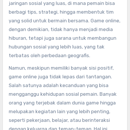
jaringan sosial yang luas, di mana pemain bisa
berbagi tips, strategi, hingga membentuk tim
yang solid untuk bermain bersama. Game online,
dengan demikian, tidak hanya menjadi media
hiburan, tetapi juga sarana untuk membangun
hubungan sosial yang lebih luas, yang tak
terbatas oleh perbedaan geografis.
Namun, meskipun memiliki banyak sisi positif,
game online juga tidak lepas dari tantangan.
Salah satunya adalah kecanduan yang bisa
mengganggu kehidupan sosial pemain. Banyak
orang yang terjebak dalam dunia game hingga
melupakan kegiatan lain yang lebih penting,
seperti pekerjaan, belajar, atau berinteraksi
dengan keluarga dan teman-teman. Hal ini