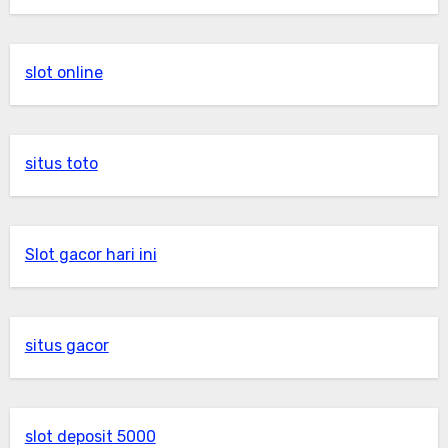
slot online
situs toto
Slot gacor hari ini
situs gacor
slot deposit 5000