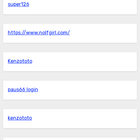
super126
https://www.nolfgirl.com/
Kenzototo
paus66 login
kenzototo