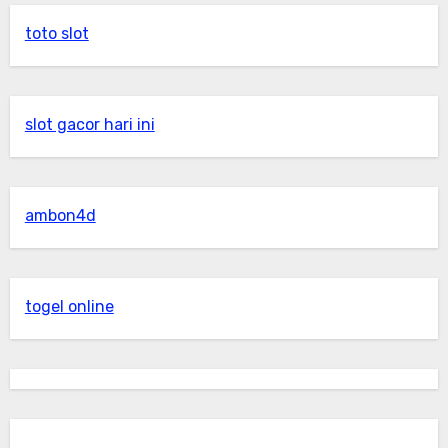
toto slot
slot gacor hari ini
ambon4d
togel online