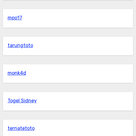
mpo17
tarungtoto
monk4d
Togel Sidney
ternatetoto