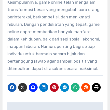
Kesimpulannya, game online telah mengalami
transformasi besar yang mengubah cara orang
berinteraksi, berkompetisi, dan menikmati
hiburan. Dengan pendekatan yang tepat, game
online dapat memberikan banyak manfaat
dalam kehidupan, baik dari segi sosial, ekonomi,
maupun hiburan. Namun, penting bagi setiap
individu untuk bermain secara bijak dan
bertanggung jawab agar dampak positif yang
ditimbulkan dapat dirasakan secara maksimal.
Post