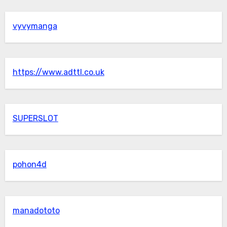
vyvymanga
https://www.adttl.co.uk
SUPERSLOT
pohon4d
manadototo